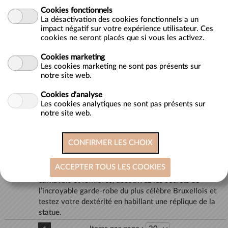
Cookies fonctionnels
La désactivation des cookies fonctionnels a un
DESCRIPTION
impact négatif sur votre expérience utilisateur. Ces
cookies ne seront placés que si vous les activez.
Ticket combiné GardeRobe MannekenPis + Musée de la
Ville de Bruxelles
Cookies marketing
Avec ce ticket, vous bénéficierez d’une entrée à la
Les cookies marketing ne sont pas présents sur
notre site web.
GardeRobe MannekenPis qui sera également valable
au Musée de la Ville de Bruxelles, situé sur la Grand
Cookies d'analyse
Place.
Les cookies analytiques ne sont pas présents sur
notre site web.
Votre entrée à la GardeRobe MannekenPis
Saviez-vous que Manneken-Pis possède plus de 1000
costumes ? Situé à deux pas de la fontaine, ce musée
unique en son genre présente près de 150 tenues
exceptionnelles issues du monde entier. Métiers,
personnalités, associations citoyennes ou sportives,
carnavals et folklores, découvrez les secrets de
l’incroyable garde-robe du plus célèbre Bruxellois et
testez votre dextérité en habillant une réplique de la
statue.