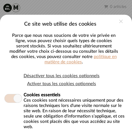
Aller au contenu principal
0 articles
FR
Compte
Ce site web utilise des cookies
Parce que nous nous soucions de votre vie privée en
ligne, vous pouvez choisir quels types de cookies
seront stockés. Si vous souhaitez ultérieurement
Achetez vos tickets
modifier votre choix ci-dessous ou consulter les détails
des cookies, vous pouvez consulter notre
politique en
matière de cookies
.
Bienvenue sur le webshop de la GardeRobe MannekenPis.
Vous pouvez y commander votre entrée au Musée ainsi qu’à
Désactiver tous les cookies optionnels
nos événements.
Activer tous les cookies optionnels
En cas d’annulation de votre part, aucun remboursement ne
Cookies essentiels
sera effectué. Il sera cependant possible de modifier les détails
Ces cookies sont nécessaires uniquement pour des
de votre visite.
raisons techniques lors d'une visite normale sur le
site web. En raison de leur nécessité technique,
Nous vous souhaitons une excellente visite.
seule une obligation d'information s'applique, et ces
cookies sont placés dès que vous accédez au site
web.
Triage: